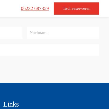
06232 687359
Tisch reservieren
Links